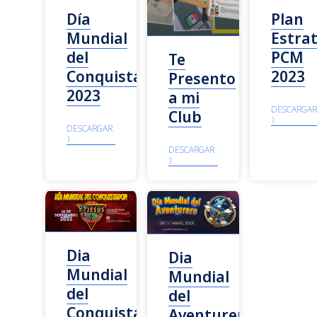
Día
Plan
Mundial
Estra
del
PCM
Te
Conquistador
2023
Presento
2023
a mi
DESCARGAR
Club
〉
DESCARGAR
〉
DESCARGAR
〉
Dia
Dia
Mundial
Mundial
del
del
Conquistador
Aventurero