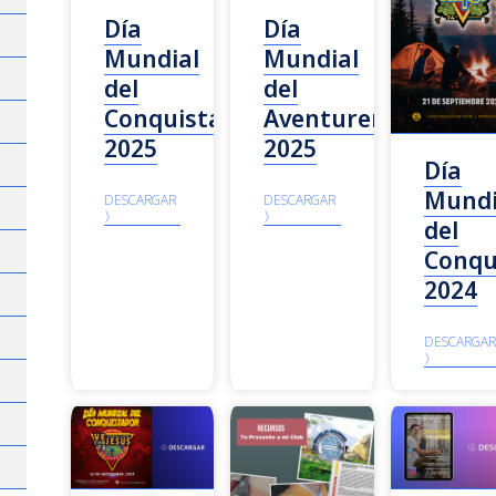
Día
Día
Mundial
Mundial
del
del
Conquistador
Aventurero
2025
2025
Día
Mundi
DESCARGAR
DESCARGAR
〉
〉
del
Conqu
2024
DESCARGAR
〉