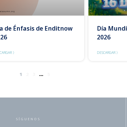
a de Énfasis de Enditnow
Día Mundi
026
2026
CARGAR 〉
DESCARGAR 〉
1
2
3
…
5
SÍGUENOS