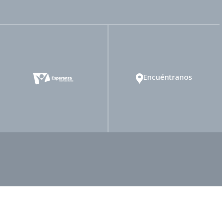
Encuéntranos
rtad Religiosa
Ministerio de Mayordomía