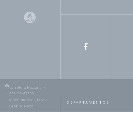
Carretera Nacional Km
205 C.P. 67500
Montemorelos, Nuevo
DEPARTAMENTOS
León, México
(826) 263 4625
ADRA
Asuntos Legales
Horarios de atención: