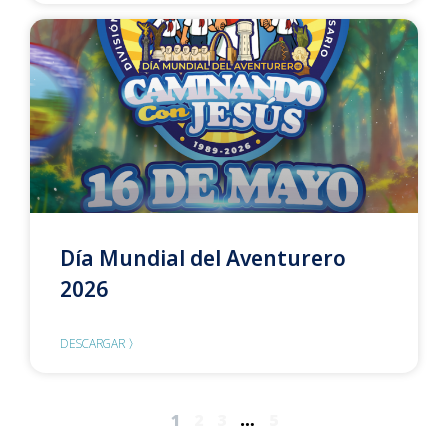
Día Mundial del Aventurero
2026
DESCARGAR 〉
1
2
3
…
5