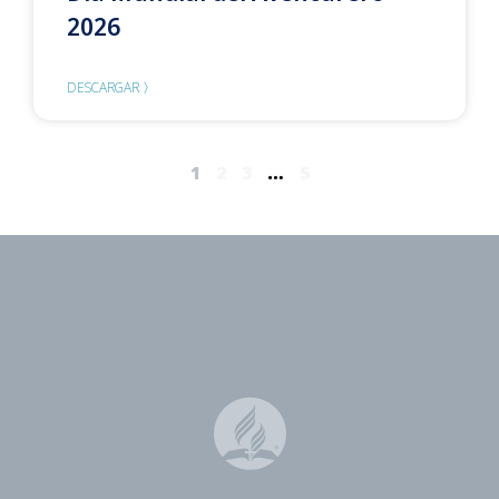
2026
DESCARGAR 〉
1
2
3
…
5