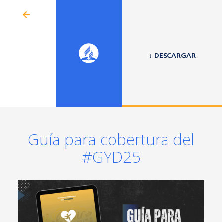
↓ DESCARGAR
Guía para cobertura del
#GYD25