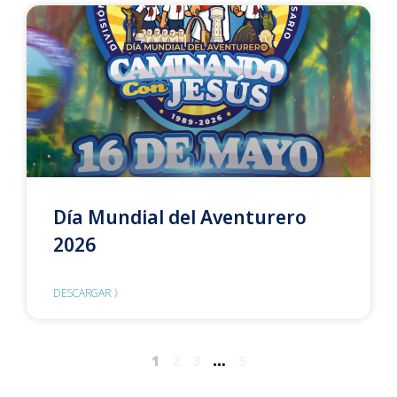
Día Mundial del Aventurero
2026
DESCARGAR 〉
1
2
3
…
5