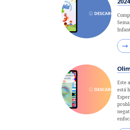
2024
Compa
Seman
Infan
Olim
Este 
está 
Esper
probl
negat
enfoc