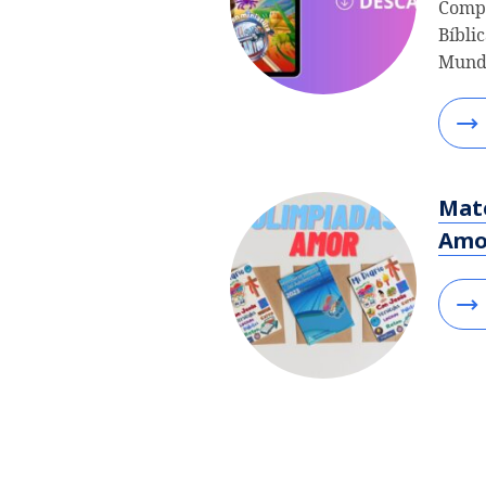
Compa
Bíbli
Mundo
Mate
Amo