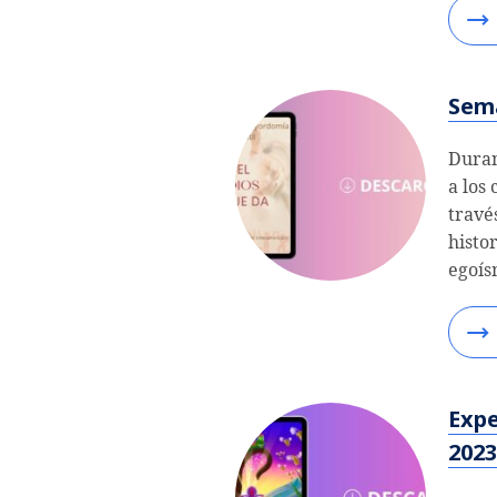
Sem
Duran
a los
travé
histo
egoís
Expe
2023