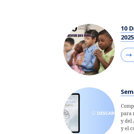
10 D
2025
Sem
Compa
para 
y del
y el 