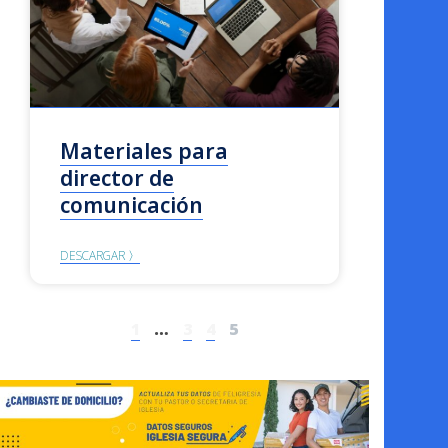
Materiales para
director de
comunicación
DESCARGAR 〉
1
…
3
4
5