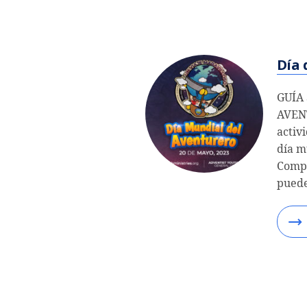
Día 
GUÍA
AVEN
activ
día m
Compa
puede