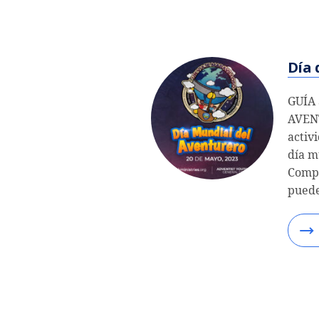
Día 
GUÍA
AVEN
activ
día m
Compa
puede