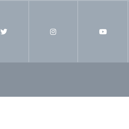
Comunicación
Escuela Sabática
Evangelismo
Libe
scente
Ministerios Juveniles
Ministerios de la Mujer
M
cretaria Ministerial
Ministerio de la Familia
SIEMA