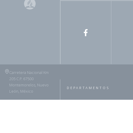
Carretera Nacional Km
205 C.P. 67500
Montemorelos, Nuevo
DEPARTAMENTOS
León, México
(826) 263 4625
ADRA
Asuntos Legales
Horarios de atención:
Ministerio Infantil y del Adole
Lunes a Jueves 8:00 am
- 1:00 PM // 2:30 - 5:30
Ministerios Personales
Se