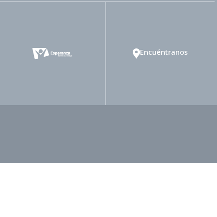
Encuéntranos
rtad Religiosa
Ministerio de Mayordomía
inisterio de Salud
Ministerio de Publicaciones