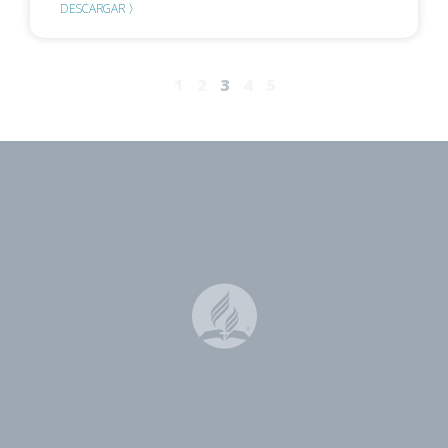
DESCARGAR 〉
1
2
3
4
5