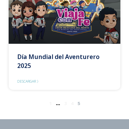
Día Mundial del Aventurero
2025
DESCARGAR 〉
1
…
3
4
5