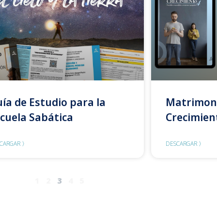
ía de Estudio para la
Matrimon
cuela Sabática
Crecimien
CARGAR 〉
DESCARGAR 〉
1
2
3
4
5