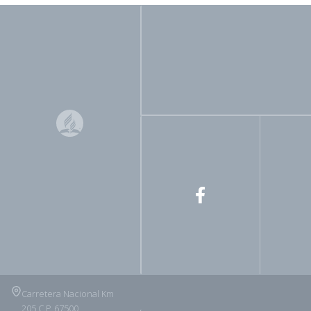
Carretera Nacional Km
205 C.P. 67500