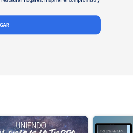
restaurar hogares, inspirar el compromiso y
RGAR