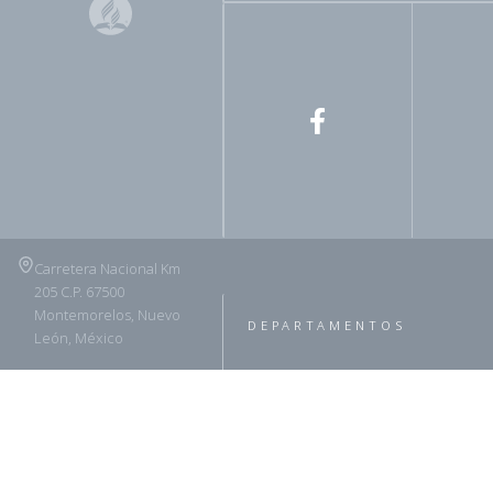
Carretera Nacional Km
205 C.P. 67500
Montemorelos, Nuevo
DEPARTAMENTOS
León, México
(826) 263 4625
ADRA
Asuntos Legales
Horarios de atención:
Ministerio Infantil y del Adole
Lunes a Jueves 8:00 am
- 1:00 PM // 2:30 - 5:30
Ministerios Personales
Se