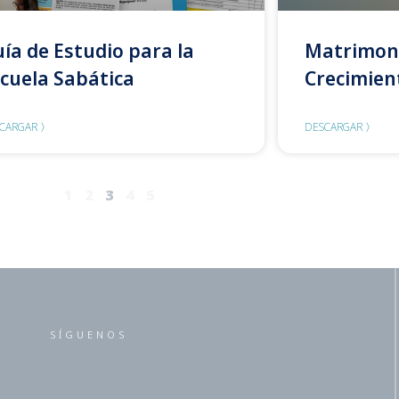
ía de Estudio para la
Matrimon
cuela Sabática
Crecimien
CARGAR 〉
DESCARGAR 〉
1
2
3
4
5
SÍGUENOS