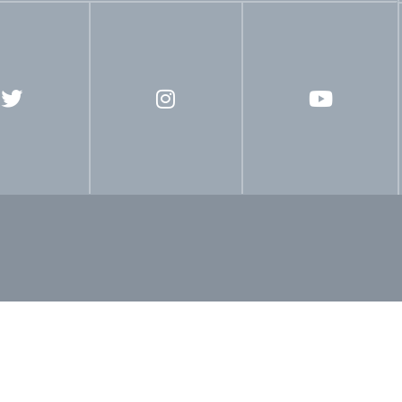
Comunicación
Escuela Sabática
Evangelismo
Libe
scente
Ministerios Juveniles
Ministerios de la Mujer
M
cretaria Ministerial
Ministerio de la Familia
SIEMA