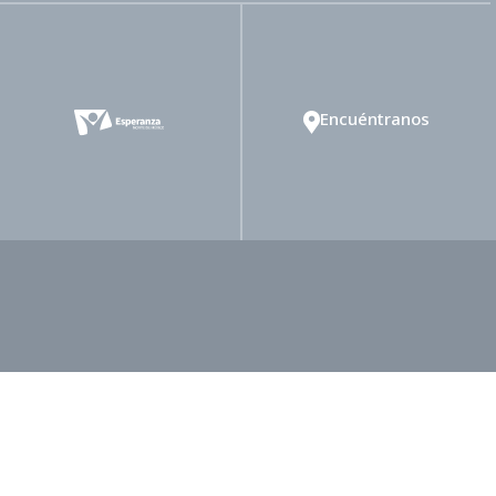
Encuéntranos
rtad Religiosa
Ministerio de Mayordomía
inisterio de Salud
Ministerio de Publicaciones