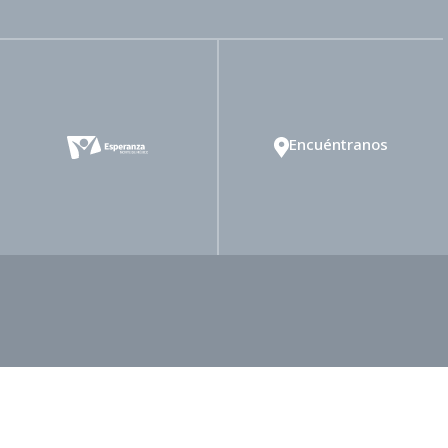
Encuéntranos
rtad Religiosa
Ministerio de Mayordomía