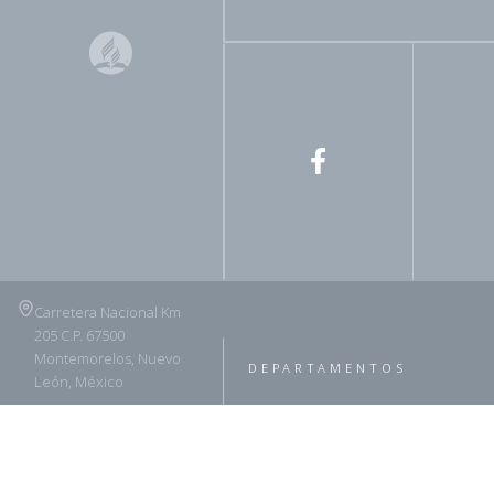
Carretera Nacional Km
205 C.P. 67500
Montemorelos, Nuevo
DEPARTAMENTOS
León, México
(826) 263 4625
ADRA
Asuntos Legales
Horarios de atención: