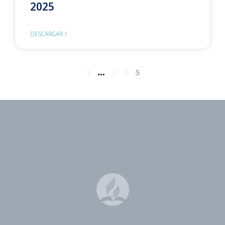
2025
DESCARGAR 〉
1
…
3
4
5