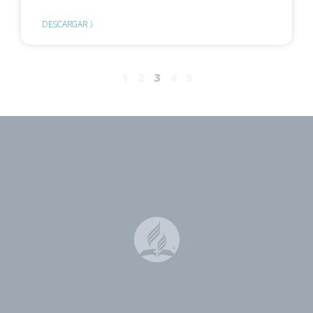
DESCARGAR 〉
1
2
3
4
5