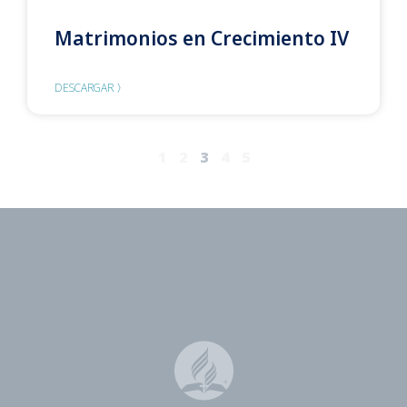
Matrimonios en Crecimiento IV
DESCARGAR 〉
1
2
3
4
5