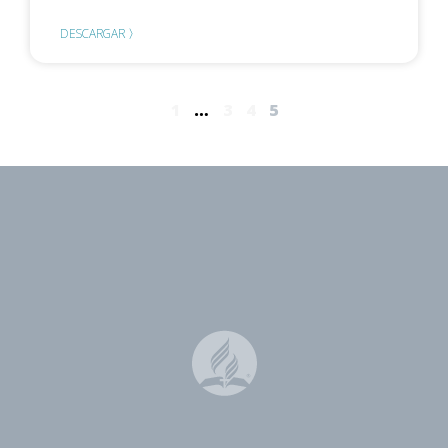
DESCARGAR 〉
1
…
3
4
5