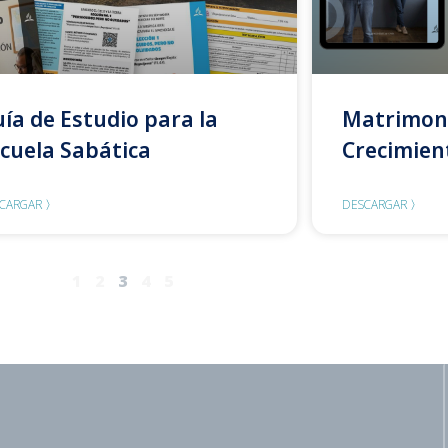
ía de Estudio para la
Matrimon
cuela Sabática
Crecimien
CARGAR 〉
DESCARGAR 〉
1
2
3
4
5