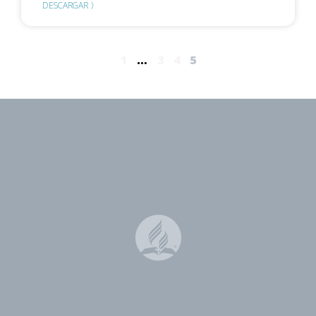
DESCARGAR 〉
1
…
3
4
5