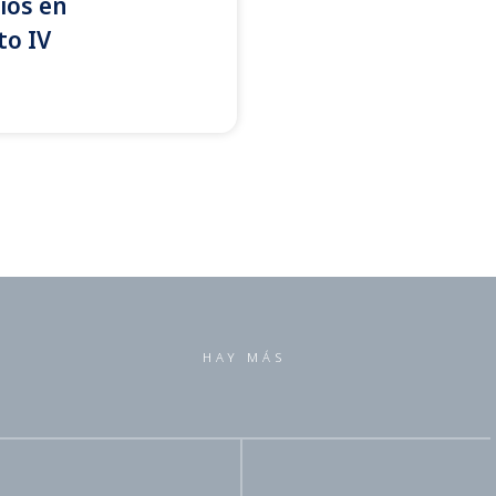
ios en
to IV
HAY MÁS