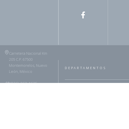
Carretera Nacional Km
205 C.P. 67500
Montemorelos, Nuevo
DEPARTAMENTOS
León, México
(826) 263 4625
ADRA
Asuntos Legales
Horarios de atención:
Ministerio Infantil y del Adole
Lunes a Jueves 8:00 am
- 1:00 PM // 2:30 - 5:30
Ministerios Personales
Se
PM
Viernes 8:00 AM - 2:00
PM