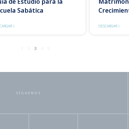
ía de Estudio para la
Matrimon
cuela Sabática
Crecimien
CARGAR 〉
DESCARGAR 〉
1
2
3
4
5
SÍGUENOS