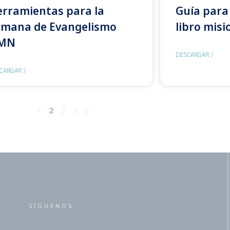
rramientas para la
Guía para 
emana de Evangelismo
libro misi
MN
DESCARGAR 〉
CARGAR 〉
1
2
3
4
5
SÍGUENOS