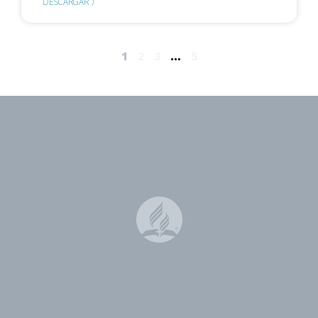
DESCARGAR 〉
1
2
3
…
5