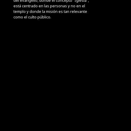
del evangelio, donde el concepto “Iglesia”, 
está centrado en las personas y no en el 
templo y donde la misión es tan relevante 
como el culto público.