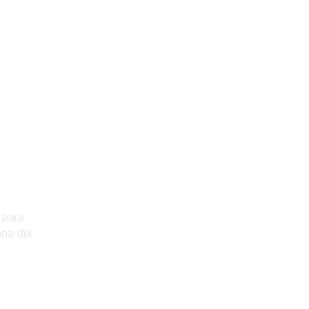
e
 para
ana del