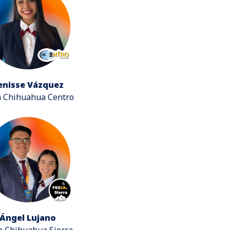
enisse Vázquez
a Chihuahua Centro
Ángel Lujano
a Chihuahua Sierra