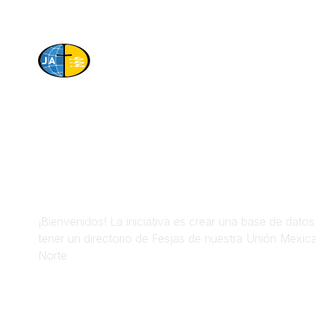
Directorio d
Fesjas
¡Bienvenidos! La iniciativa es crear una base de datos
tener un directorio de Fesjas de nuestra Unión Mexic
Norte