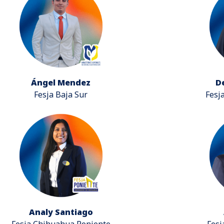
Ángel Mendez
D
Fesja Baja Sur
Fesj
Analy Santiago
Fesja Chihuahua Poniente
Fesj